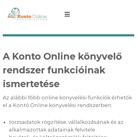
U
g
K
O
n
r
o
l
á
n
i
s
t
n
a
e
o
t
k
O
a
ö
n
n
A Konto Online könyvelő
r
y
t
l
v
a
rendszer funkcióinak
i
e
l
n
l
o
é
ismertetése
e
m
s
K
b
r
Az alábbi főbb online könyvelési funkciók érhetők
ö
á
a
r
n
el a Kontó Online könyvelési rendszerben:
m
y
i
v
k
törzsadatok rögzítése: vállalkozásának és az
o
e
alkalmazottak adatainak felvitele
r
l
,