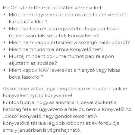
ő
b
Ha Ön is feltette már az alábbi kérdéseket:
á
i
Miért nem egyeznek az adatok az általam vezetett
r
r
h
kimutatásokkal?
o
o
Miért kell újra és újra egyeztetni, hogy pontosan
n
d
milyen számlák kerültek könyvelésre?
n
a
Miért nem kapok értesítést a közelgő határidőkről?
a
n
Miért nem tudom elérni a könyvelőmet?
!
Muszáj mindent dokumentumot papíralapon
eljuttatni az irodába?
Miért kapok NAV leveleket a hiányzó vagy hibás
bevallásokról?
Akkor ideje váltani egy megbízható és modern online
könyvelést nyújtó könyvelőre!
Fontos tudnia, hogy az adózásért, bevallásokért a
hatóság felé az ügyvezető a felelős, nem a könyvelő! Az
„olcsó” könyvelő nagy gondot okozhat! A
könyvelőváltásra a legjobb időpont az év fordulója,
amely januárban is végrehajtható.