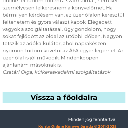
online fel tudom tölteni a számláimat, nem kell
személyesen felkeresnem a könyvelőmet. Ha
bármilyen kérdésem van, az üzenőfalon keresztül
feltehetem és gyors választ kapok. Elégedett
vagyok a szolgáltatással, úgy gondolom, hogy
sokat fejlődött az oldal az utóbbi időben. Nagyon
tetszik az adókalkulátor, ahol naprakészen
nyomon tudom követni az ÁFA egyenlegemet. Az
üzenőfal is jól működik. Mindenképpen
ajánlanám másoknak is.
Csatári Olga, külkereskedelmi szolgáltatások
Vissza a főoldalra
Minden jog fenntartva:
Konto Online Könyvelőiroda © 2011-2025