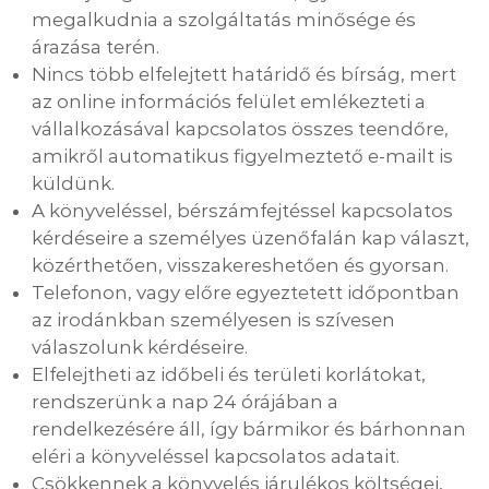
megalkudnia a szolgáltatás minősége és
árazása terén.
Nincs több elfelejtett határidő és bírság, mert
az online információs felület emlékezteti a
vállalkozásával kapcsolatos összes teendőre,
amikről automatikus figyelmeztető e-mailt is
küldünk.
A könyveléssel, bérszámfejtéssel kapcsolatos
kérdéseire a személyes üzenőfalán kap választ,
közérthetően, visszakereshetően és gyorsan.
Telefonon, vagy előre egyeztetett időpontban
az irodánkban személyesen is szívesen
válaszolunk kérdéseire.
Elfelejtheti az időbeli és területi korlátokat,
rendszerünk a nap 24 órájában a
rendelkezésére áll, így bármikor és bárhonnan
eléri a könyveléssel kapcsolatos adatait.
Csökkennek a könyvelés járulékos költségei,