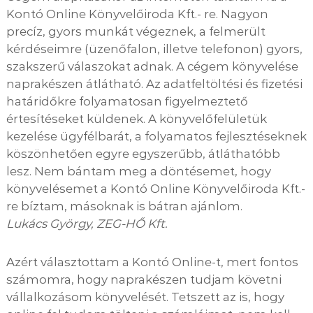
Kontó Online Könyvelőiroda Kft.- re. Nagyon
precíz, gyors munkát végeznek, a felmerült
kérdéseimre (üzenőfalon, illetve telefonon) gyors,
szakszerű válaszokat adnak. A cégem könyvelése
naprakészen átlátható. Az adatfeltöltési és fizetési
határidőkre folyamatosan figyelmeztető
értesítéseket küldenek. A könyvelőfelületük
kezelése ügyfélbarát, a folyamatos fejlesztéseknek
köszönhetően egyre egyszerűbb, átláthatóbb
lesz. Nem bántam meg a döntésemet, hogy
könyvelésemet a Kontó Online Könyvelőiroda Kft.-
re bíztam, másoknak is bátran ajánlom.
Lukács György, ZEG-HŐ Kft.
Azért választottam a Kontó Online-t, mert fontos
számomra, hogy naprakészen tudjam követni
vállalkozásom könyvelését. Tetszett az is, hogy