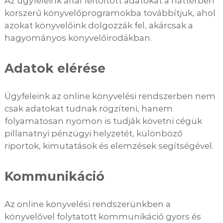
Az ügyfeleink által feltöltött adatokat a háttérben
korszerű könyvelőprogramokba továbbítjuk, ahol
azokat könyvelőink dolgozzák fel, akárcsak a
hagyományos könyvelőirodákban.
Adatok elérése
Ügyfeleink az online könyvelési rendszerben nem
csak adatokat tudnak rögzíteni, hanem
folyamatosan nyomon is tudják követni cégük
pillanatnyi pénzügyi helyzetét, különböző
riportok, kimutatások és elemzések segítségével.
Kommunikáció
Az online könyvelési rendszerünkben a
könyvelővel folytatott kommunikáció gyors és